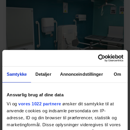
Samtykke
Detaljer
Annonceindstillinger
Om
Changing places solutions
Ansvarlig brug af dine data
Changing Places facility at Burton
Vi og
vores 1022 partnere
ønsker dit samtykke til at
University Hospital
anvende cookies og indsamle persondata om IP-
Learn more
adresse, ID og din browser til præferencer, statistik og
marketingformål. Disse oplysninger videregives til vores