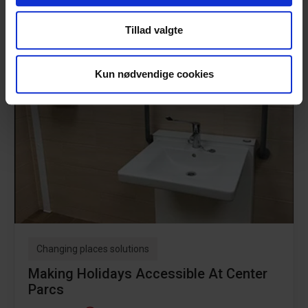
at analysere vores trafik. Vi deler også oplysninger om
Tillad valgte
din brug af vores hjemmeside med vores partnere inden
for sociale medier, annonceringspartnere og
analysepartnere. Vores partnere kan kombinere disse
Kun nødvendige cookies
data med andre oplysninger, du har givet dem, eller som
de har indsamlet fra din brug af deres tjenester.
Changing places solutions
Making Holidays Accessible At Center
Parcs