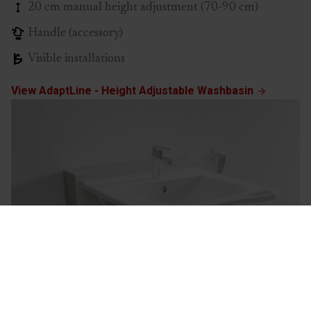
20 cm manual height adjustment (70-90 cm)
Handle (accessory)
Visible installations
View AdaptLine - Height Adjustable Washbasin