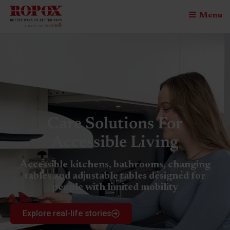
Menu
Care Solutions For
Accessible Living
Accessible kitchens, bathrooms, changing
tables and adjustable tables designed for
people with limited mobility
Explore real-life stories