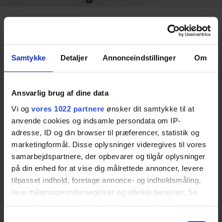
Designed for Dignity. Built for
Everyday Life.
Samtykke
Detaljer
Annonceindstillinger
Om
Our mission & vision believes in people with disabilities
have the right to a dignified life where they have the
Ansvarlig brug af dine data
freedom to cook, go to the toilet, and sit at a desk – also
Vi og
vores 1022 partnere
ønsker dit samtykke til at
if they are wheelchair users.
anvende cookies og indsamle persondata om IP-
But the role of the helpers should also be attractive with
adresse, ID og din browser til præferencer, statistik og
as good a working environment as possible.
marketingformål. Disse oplysninger videregives til vores
This is why we have chosen to specialise in flexible and
samarbejdspartnere, der opbevarer og tilgår oplysninger
integrated solutions that make everyday life easier in
på din enhed for at vise dig målrettede annoncer, levere
private homes, institutions, and care centres. Stylish and
tilpasset indhold, foretage annonce- og indholdsmåling,
discreet, our functional assistive devices for kitchens,
lave målgruppeundersøgelser og udvikle tjenester. Se
bathrooms, and living rooms are seamlessly integrated in
the home and provide a better working environment for
mere information under
indstillinger
og i vores
disabled people and their carers.
persondatapolitik. Du kan altid trække dit samtykke
Samtykkevalg