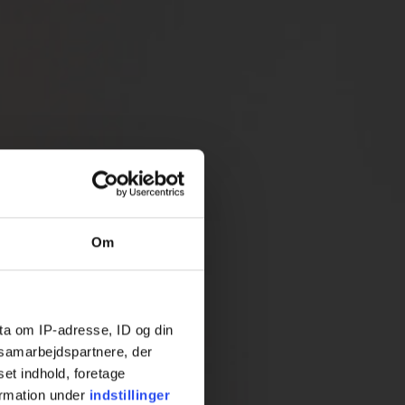
Om
ta om IP-adresse, ID og din
s samarbejdspartnere, der
set indhold, foretage
ormation under
indstillinger