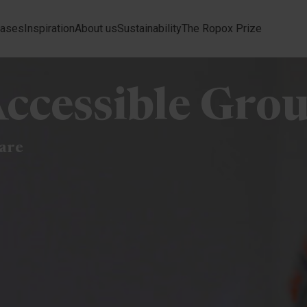
ases
Inspiration
About us
Sustainability
The Ropox Prize
ccessible Grou
are