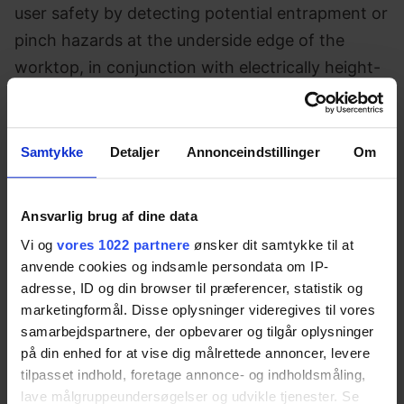
user safety by detecting potential entrapment or
pinch hazards at the underside edge of the
worktop, in conjunction with electrically height-
adjustable frames. Installed discreetly beneath
the front and side edges of the tabletop, the
strip helps safeguard users when the worktop
Samtykke
Detaljer
Annonceindstillinger
Om
moves up or down.
We recommend installing the strip along three
Ansvarlig brug af dine data
sides of the tabletop to maximise protection in
Vi og
vores 1022 partnere
ønsker dit samtykke til at
anvende cookies og indsamle persondata om IP-
the key risk zones. The Safety Strip offers a
adresse, ID og din browser til præferencer, statistik og
simple yet effective layer of safety.
marketingformål. Disse oplysninger videregives til vores
samarbejdspartnere, der opbevarer og tilgår oplysninger
på din enhed for at vise dig målrettede annoncer, levere
Specifications
tilpasset indhold, foretage annonce- og indholdsmåling,
lave målgruppeundersøgelser og udvikle tjenester. Se