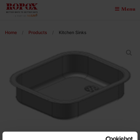
Menu
Home
/
Products
/
Kitchen Sinks