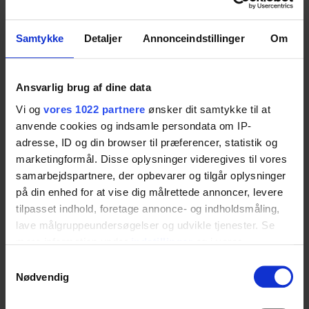
Kitchen Sinks
Stainless steel sinks 40×34 cm including
Samtykke
Detaljer
Annonceindstillinger
Om
insulation plate under the sink. Available in 2
depths: 13.5 cm and 10 cm.
Ansvarlig brug af dine data
Choose variant
Vi og
vores 1022 partnere
ønsker dit samtykke til at
Item no.:
anvende cookies og indsamle persondata om IP-
adresse, ID og din browser til præferencer, statistik og
Model
marketingformål. Disse oplysninger videregives til vores
samarbejdspartnere, der opbevarer og tilgår oplysninger
Depth 10 cm
Depth 13,5 cm
på din enhed for at vise dig målrettede annoncer, levere
tilpasset indhold, foretage annonce- og indholdsmåling,
lave målgruppeundersøgelser og udvikle tjenester. Se
mere information under
indstillinger
og i vores
persondatapolitik. Du kan altid trække dit samtykke
Samtykkevalg
tilbage eller ændre indstillinger fra vores
Nødvendig
Download datasheet
"Cookiedeklaration", eller ved at trykke på "Privacy
trigger" ikonet.