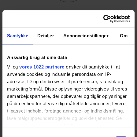
Samtykke
Detaljer
Annonceindstillinger
Om
Plug With Overflow
Ansvarlig brug af dine data
Plug with built-in overflow for use with
Vi og
vores 1022 partnere
ønsker dit samtykke til at
bathroom washbasins without overflow. This
anvende cookies og indsamle persondata om IP-
adresse, ID og din browser til præferencer, statistik og
item is compatible with all Ropox washbasins.
marketingformål. Disse oplysninger videregives til vores
Item no.:
40-40935
samarbejdspartnere, der opbevarer og tilgår oplysninger
på din enhed for at vise dig målrettede annoncer, levere
tilpasset indhold, foretage annonce- og indholdsmåling,
lave målgruppeundersøgelser og udvikle tjenester. Se
Download datasheet
mere information under
indstillinger
og i vores
persondatapolitik. Du kan altid trække dit samtykke
Samtykkevalg