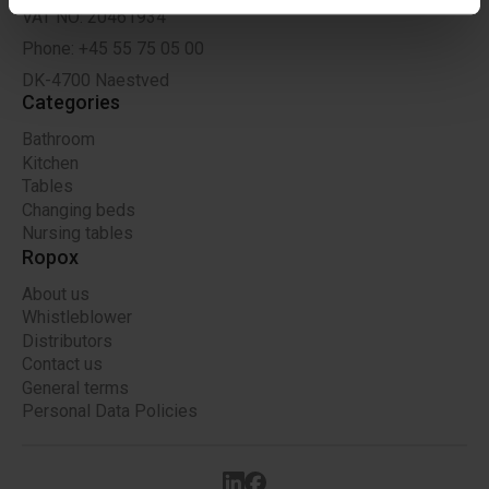
de har indsamlet fra din brug af deres tjenester.
VAT NO: 20461934
Phone: +45 55 75 05 00
DK-4700 Naestved
Categories
Bathroom
Kitchen
Tables
Changing beds
Nursing tables
Ropox
About us
Whistleblower
Distributors
Contact us
General terms
Personal Data Policies