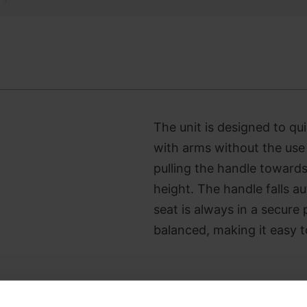
The unit is designed to qu
with arms without the use 
pulling the handle towards
height. The handle falls au
seat is always in a secure 
balanced, making it easy t