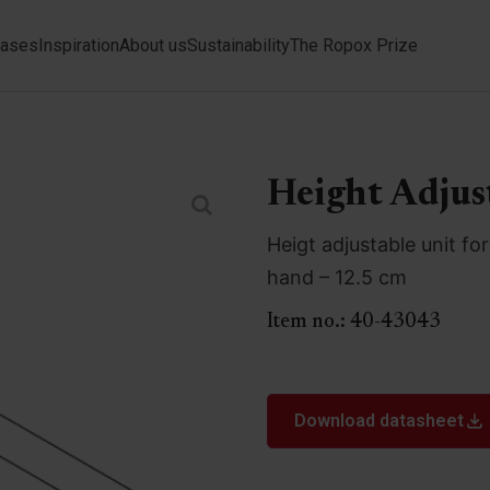
ases
Inspiration
About us
Sustainability
The Ropox Prize
Height Adjus
Heigt adjustable unit fo
hand – 12.5 cm
Item no.:
40-43043
Download datasheet