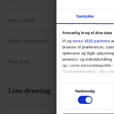
Samtykke
Item number
Ansvarlig brug af dine data
Height adjustment
Vi og
vores 1022 partnere
øn
browser til præferencer, stat
opbevarer og tilgår oplysning
annonce- og indholdsmåling,
Max. load
og i vores persondatapolitik. 
"Cookiedeklaration", eller ved
Hvis du tillader det, vil vi og
Samtykkevalg
Line drawing
Indsamle præcise oply
Nødvendig
Identificere din enhed
Dine valg anvendes på hele w