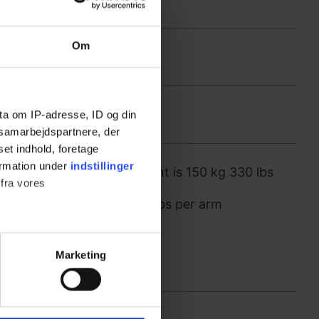
Om
ta om IP-adresse, ID og din
s samarbejdspartnere, der
set indhold, foretage
ormation under
indstillinger
 17966 the max user weight is 150 kg 330 lbs
 fra vores
m supports is 50 kg / 110 lbs per arm
ter
Marketing
ting)