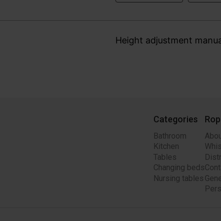
Height adjustment manu
Categories
Rop
Bathroom
Abou
Kitchen
Whis
Tables
Dist
Changing beds
Cont
Nursing tables
Gene
Pers