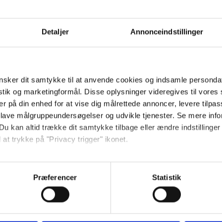
Detaljer
Annonceindstillinger
40-43043
12,5 cm / 4,9 in
sker dit samtykke til at anvende cookies og indsamle personda
istik og marketingformål. Disse oplysninger videregives til vore
er på din enhed for at vise dig målrettede annoncer, levere tilpas
 lave målgruppeundersøgelser og udvikle tjenester. Se mere inf
In accordance with DS/ISO
Du kan altid trække dit samtykke tilbage eller ændre indstillinger
 at trykke på "Privacy trigger" ikonet.
Max user weight for the ar
så gerne:
sninger om din placering, der kan være nøjagtig inden for få me
Præferencer
Statistik
 baseret på en scanning af dens unikke karakteristika (fingerprin
ebsitet.