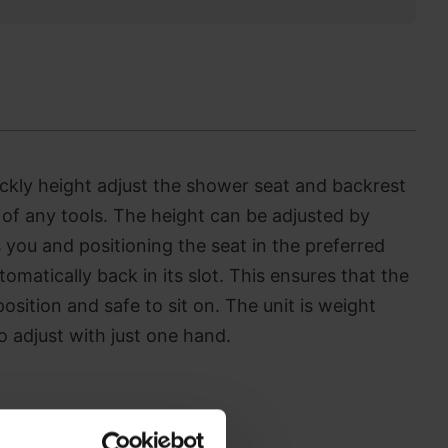
ickly height adjust the shower seat and backrest
of any tools. The height can be adjusted by
 you and positioning the seat in the preferred
tomatically back in its slot. This ensures that the
position and safe to sit on. The unit is weight
o adjust with just one hand.