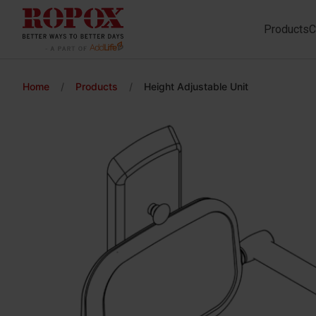
Products
C
Home
/
Products
/
Height Adjustable Unit