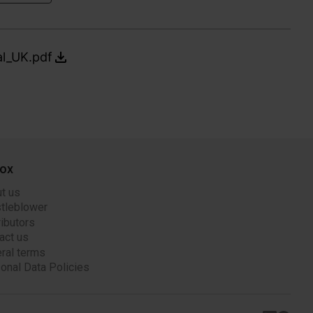
al_UK.pdf
ox
t us
tleblower
ributors
act us
ral terms
onal Data Policies