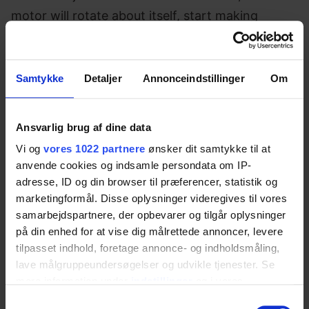
motor will rotate about itself, start making
clicking noises, and won’t drive further down.
This item is not for retrofitting, and must be
Samtykke
Detaljer
Annonceindstillinger
Om
purchased with the toilet lifter.
Ansvarlig brug af dine data
Specifications
Vi og
vores 1022 partnere
ønsker dit samtykke til at
anvende cookies og indsamle persondata om IP-
adresse, ID og din browser til præferencer, statistik og
Item number
marketingformål. Disse oplysninger videregives til vores
samarbejdspartnere, der opbevarer og tilgår oplysninger
40-45073
på din enhed for at vise dig målrettede annoncer, levere
tilpasset indhold, foretage annonce- og indholdsmåling,
lave målgruppeundersøgelser og udvikle tjenester. Se
Downloads
mere information under
indstillinger
og i vores
persondatapolitik. Du kan altid trække dit samtykke
Samtykkevalg