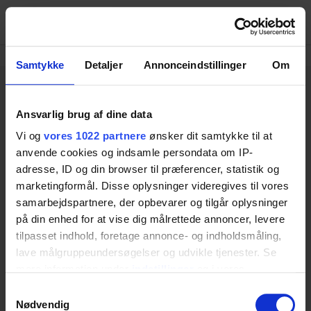
Menu
Samtykke
Detaljer
Annonceindstillinger
Om
Ansvarlig brug af dine data
Vi og
vores 1022 partnere
ønsker dit samtykke til at
Ringstedgade 221
anvende cookies og indsamle persondata om IP-
VAT NO: 20461934
adresse, ID og din browser til præferencer, statistik og
Phone: +45 55 75 05 00
marketingformål. Disse oplysninger videregives til vores
DK-4700 Naestved
samarbejdspartnere, der opbevarer og tilgår oplysninger
Categories
på din enhed for at vise dig målrettede annoncer, levere
tilpasset indhold, foretage annonce- og indholdsmåling,
Bathroom
Kitchen
lave målgruppeundersøgelser og udvikle tjenester. Se
Tables
mere information under
indstillinger
og i vores
Changing beds
persondatapolitik. Du kan altid trække dit samtykke
Samtykkevalg
Nursing tables
tilbage eller ændre indstillinger fra vores
Nødvendig