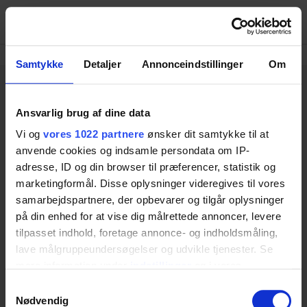
Menu
Samtykke
Detaljer
Annonceindstillinger
Om
Ansvarlig brug af dine data
Vi og
vores 1022 partnere
ønsker dit samtykke til at
Ringstedgade 221
anvende cookies og indsamle persondata om IP-
VAT NO: 20461934
adresse, ID og din browser til præferencer, statistik og
Phone: +45 55 75 05 00
marketingformål. Disse oplysninger videregives til vores
DK-4700 Naestved
samarbejdspartnere, der opbevarer og tilgår oplysninger
Categories
på din enhed for at vise dig målrettede annoncer, levere
tilpasset indhold, foretage annonce- og indholdsmåling,
Bathroom
Kitchen
lave målgruppeundersøgelser og udvikle tjenester. Se
Tables
mere information under
indstillinger
og i vores
Changing beds
persondatapolitik. Du kan altid trække dit samtykke
Samtykkevalg
Nursing tables
tilbage eller ændre indstillinger fra vores
Nødvendig