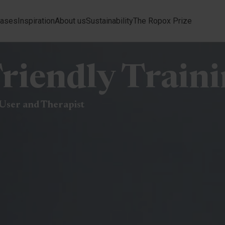
ases
Inspiration
About us
Sustainability
The Ropox Prize
riendly Traini
 User and Therapist