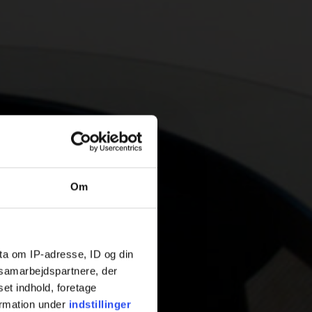
Om
ta om IP-adresse, ID og din
s samarbejdspartnere, der
set indhold, foretage
ormation under
indstillinger