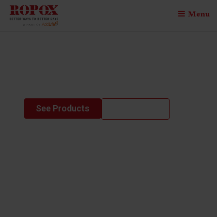
Menu
Vision table manual
type B
See Products
Contact us