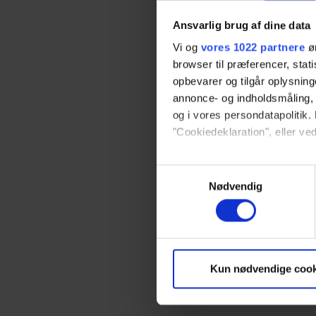
Ansvarlig brug af dine data
Vi og
vores 1022 partnere
øn
browser til præferencer, stat
opbevarer og tilgår oplysning
annonce- og indholdsmåling,
og i vores persondatapolitik. 
"Cookiedeklaration", eller ved
Hvis du tillader det, vil vi og
Samtykkevalg
Indsamle præcise oply
Nødvendig
Identificere din enhed
Dine valg anvendes på hele w
Vi bruger cookies til at tilpas
Kun nødvendige cook
vores trafik. Vi deler også 
annonceringspartnere og anal
dem, eller som de har indsaml