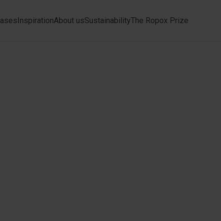
ases
Inspiration
About us
Sustainability
The Ropox Prize
electric type A