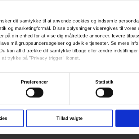
sker dit samtykke til at anvende cookies og indsamle personda
istik og marketingformål. Disse oplysninger videregives til vore
er på din enhed for at vise dig målrettede annoncer, levere tilpas
 lave målgruppeundersøgelser og udvikle tjenester. Se mere inf
Du kan altid trække dit samtykke tilbage eller ændre indstillinger
 at trykke på "Privacy trigger" ikonet.
så gerne:
sninger om din placering, der kan være nøjagtig inden for få me
Præferencer
Statistik
 baseret på en scanning af dens unikke karakteristika (fingerprin
ebsitet.
se vores indhold og annoncer, til at vise dig funktioner til sociale
ies
Tillad valgte
oplysninger om din brug af vores hjemmeside med vores partnere i
ysepartnere. Vores partnere kan kombinere disse data med andr
et fra din brug af deres tjenester.