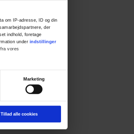
ta om IP-adresse, ID og din
s samarbejdspartnere, der
set indhold, foretage
ormation under
indstillinger
 fra vores
ter
Marketing
ting)
 medier og til at analysere
Tillad alle cookies
nden for sociale medier,
e oplysninger, du har givet