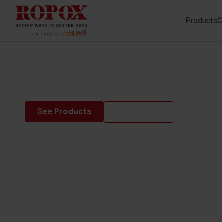
Products
C
Vision table 
See Products
Contact us